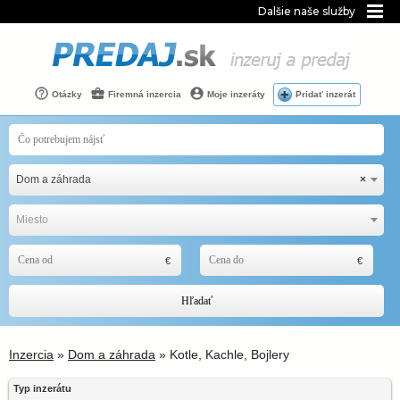
Dalšie naše služby
Otázky
Firemná inzercia
Moje inzeráty
Pridať inzerát
Dom a záhrada
×
Miesto
Hľadať
Inzercia
»
Dom a záhrada
» Kotle, Kachle, Bojlery
Typ inzerátu