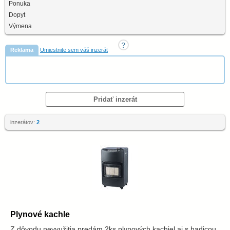
Ponuka
Dopyt
Výmena
Reklama
Umiestnite sem váš inzerát
Pridať inzerát
inzerátov:
2
Plynové kachle
Z dôvodu nevyužitia predám 2ks plynových kachiel aj s hadicou