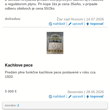
a regulátorom plynu. Pri kúpe 1ks je cena 35e/ks, v prípade
odberu obidvoch je cena 55/2ks
dohodou
Žiar nad Hronom | 14.07.2026
nahlásiť
|
upraviť
|
topovať
Kachlove pece
Predám plne funkčne kachlove pece postavené v roku cca
1920.
5 000 €
Slovensko | 28.05.2026
nahlásiť
|
upraviť
|
topovať
inzerátov:
2