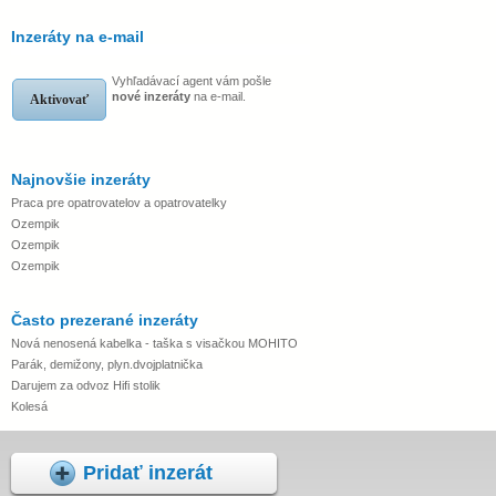
Inzeráty na e-mail
Vyhľadávací agent vám pošle
nové inzeráty
na e-mail.
Aktivovať
Najnovšie inzeráty
Praca pre opatrovatelov a opatrovatelky
Ozempik
Ozempik
Ozempik
Často prezerané inzeráty
Nová nenosená kabelka - taška s visačkou MOHITO
Parák, demižony, plyn.dvojplatnička
Darujem za odvoz Hifi stolik
Kolesá
Pridať inzerát